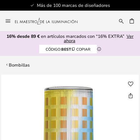
Más de 100 marcas de diseñadores
Ir
al
CAR
contenido
16% desde 89 €
en artículos marcados con “16% EXTRA”
Ver
ahora
CÓDIGO:
BEST
COPIAR
Bombillas
Saltar
al
final
de
la
galería
de
imágenes