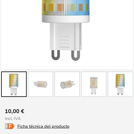
Saltar
10,00 €
al
incl. IVA
comienzo
Ficha técnica del producto
de