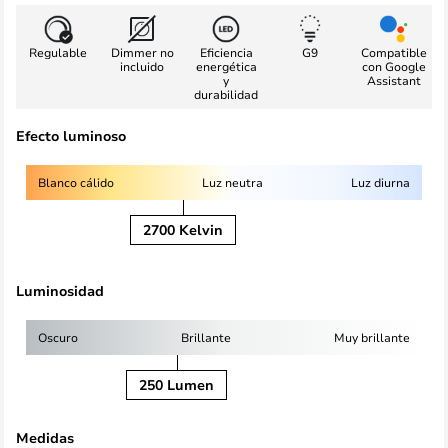
Regulable
Dimmer no
Eficiencia
G9
Compatible
incluido
energética
con Google
y
Assistant
durabilidad
Efecto luminoso
Blanco cálido
Luz neutra
Luz diurna
2700 Kelvin
Luminosidad
Oscuro
Brillante
Muy brillante
250 Lumen
Medidas