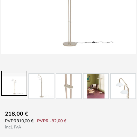
Saltar
218,00 €
al
PVPR -92,00 €
PVPR
310,00 €
comienzo
incl. IVA
de