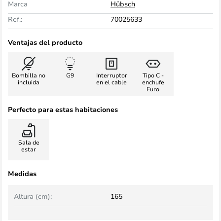
Marca
Hübsch
Ref.:
70025633
Ventajas del producto
Bombilla no
G9
Interruptor
Tipo C -
incluida
en el cable
enchufe
Euro
Perfecto para estas habitaciones
Sala de
estar
Medidas
Altura (cm):
165