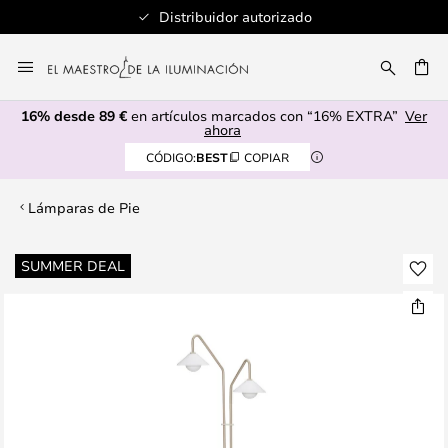
Distribuidor autorizado
Ir
al
CAR
contenido
16% desde 89 €
en artículos marcados con “16% EXTRA”
Ver
ahora
CÓDIGO:
BEST
COPIAR
Lámparas de Pie
Saltar
SUMMER DEAL
al
final
de
la
galería
de
imágenes