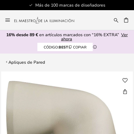
Más de 100 marcas de diseñadores
Ir
al
CAR
contenido
16% desde 89 €
en artículos marcados con “16% EXTRA”
Ver
ahora
CÓDIGO:
BEST
COPIAR
Apliques de Pared
Saltar
al
final
de
la
galería
de
imágenes