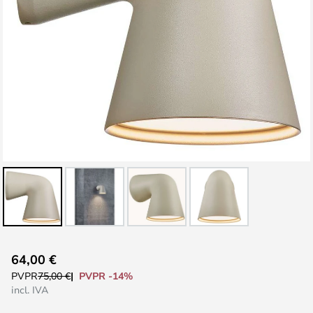
Saltar
64,00 €
al
PVPR -14%
PVPR
75,00 €
comienzo
incl. IVA
de