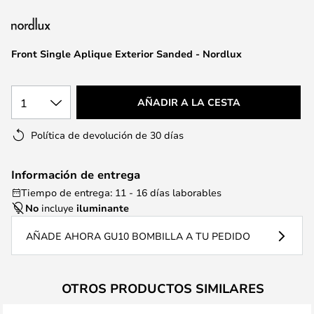
la
galería
de
Front Single Aplique Exterior Sanded - Nordlux
imágenes
1
AÑADIR A LA CESTA
Política de devolución de 30 días
Información de entrega
Tiempo de entrega: 11 - 16 días laborables
No
incluye
iluminante
AÑADE AHORA GU10 BOMBILLA A TU PEDIDO
OTROS PRODUCTOS SIMILARES