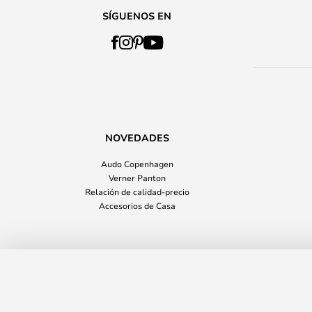
SÍGUENOS EN
NOVEDADES
Audo Copenhagen
Verner Panton
Relación de calidad-precio
Accesorios de Casa
Lampemesteren GmbH
Rabanuss
Gira Lámpara de Sobremesa Negro - S
No disponible