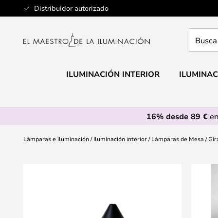
Ir
Distribuidor autorizado
al
contenido
Busca
aquí
tu
lámpar
ILUMINACIÓN INTERIOR
ILUMINAC
16% desde 89 €
en
Lámparas e iluminación
Iluminación interior
Lámparas de Mesa
Gir
Saltar
al
final
de