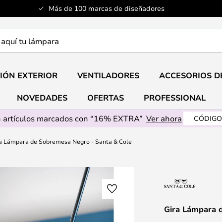
Más de 100 marcas de diseñadores
a
IÓN EXTERIOR
VENTILADORES
ACCESORIOS D
NOVEDADES
OFERTAS
PROFESSIONAL
 artículos marcados con “16% EXTRA”
Ver ahora
CÓDIGO
a Lámpara de Sobremesa Negro - Santa & Cole
Gira Lámpara 