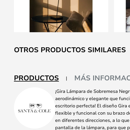
Saltar
al
OTROS PRODUCTOS SIMILARES
comienzo
de
la
galería
PRODUCTOS
MÁS INFORMAC
de
imágenes
¡Gira Lámpara de Sobremesa Negro
aerodinámico y elegante que func
escritorio perfecta! El diseño Gi
flexible y funcional con su brazo d
en diferentes direcciones, a lo qu
pantalla de la lámpara, para que p