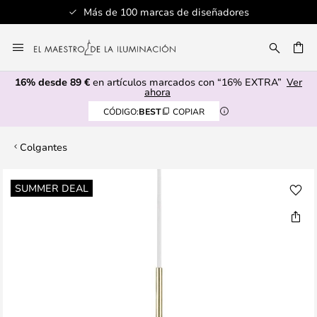
Más de 100 marcas de diseñadores
Ir
al
CAR
contenido
16% desde 89 €
en artículos marcados con “16% EXTRA”
Ver
ahora
CÓDIGO:
BEST
COPIAR
Colgantes
Saltar
SUMMER DEAL
al
final
de
la
galería
de
imágenes