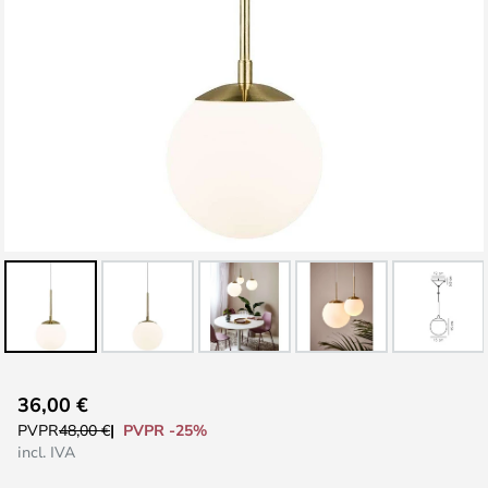
Saltar
36,00 €
al
PVPR -25%
PVPR
48,00 €
comienzo
incl. IVA
de