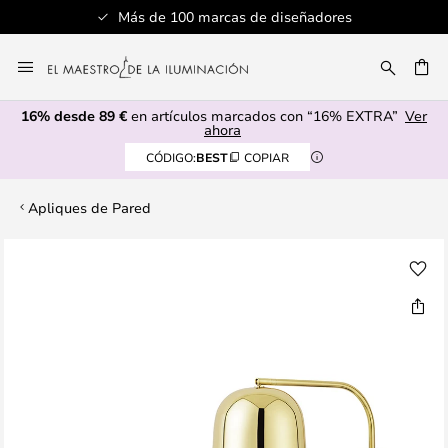
Más de 100 marcas de diseñadores
Ir
al
CAR
contenido
16% desde 89 €
en artículos marcados con “16% EXTRA”
Ver
ahora
CÓDIGO:
BEST
COPIAR
Apliques de Pared
Saltar
al
final
de
la
galería
de
imágenes