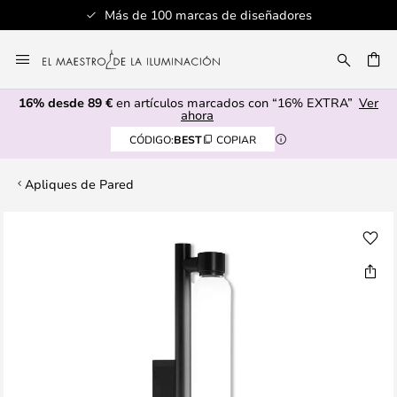
Más de 100 marcas de diseñadores
Ir
al
CAR
contenido
16% desde 89 €
en artículos marcados con “16% EXTRA”
Ver
ahora
CÓDIGO:
BEST
COPIAR
Apliques de Pared
Saltar
al
final
de
la
galería
de
imágenes