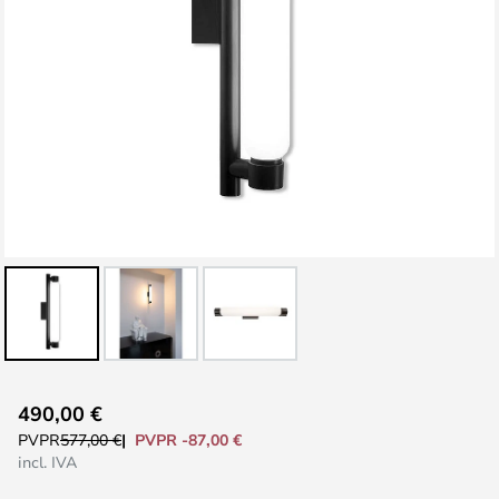
Saltar
490,00 €
al
PVPR -87,00 €
PVPR
577,00 €
comienzo
incl. IVA
de