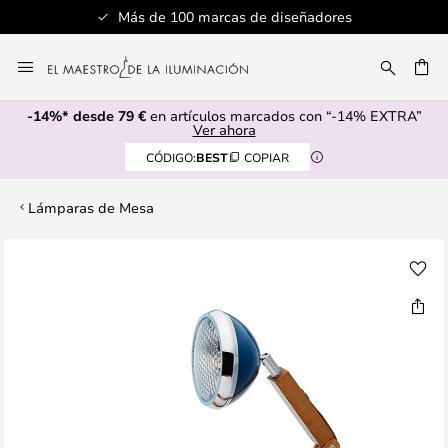
Más de 100 marcas de diseñadores
Ir
al
CAR
contenido
-14%* desde 79 €
en artículos marcados con “-14% EXTRA”
Ver ahora
CÓDIGO:
BEST
COPIAR
Lámparas de Mesa
Saltar
al
final
de
la
galería
de
imágenes