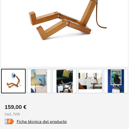
Saltar
159,00 €
al
incl. IVA
comienzo
Ficha técnica del producto
de