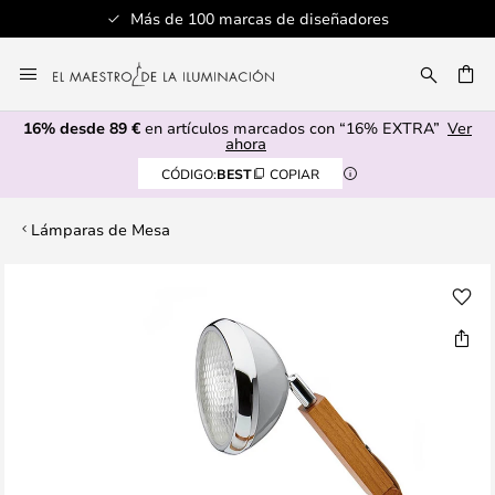
Más de 100 marcas de diseñadores
Ir
al
CAR
contenido
16% desde 89 €
en artículos marcados con “16% EXTRA”
Ver
ahora
CÓDIGO:
BEST
COPIAR
Lámparas de Mesa
Saltar
al
final
de
la
galería
de
imágenes