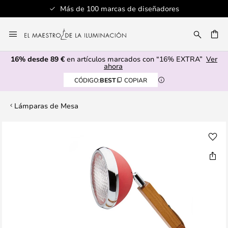
Más de 100 marcas de diseñadores
Ir
al
CAR
contenido
16% desde 89 €
en artículos marcados con “16% EXTRA”
Ver
ahora
CÓDIGO:
BEST
COPIAR
Lámparas de Mesa
Saltar
al
final
de
la
galería
de
imágenes