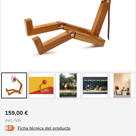
Saltar
159,00 €
al
incl. IVA
comienzo
Ficha técnica del producto
de