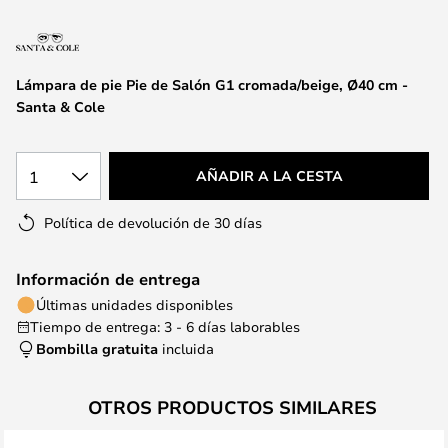
la
galería
de
imágenes
Lámpara de pie Pie de Salón G1 cromada/beige, Ø40 cm -
Santa & Cole
1
AÑADIR A LA CESTA
Política de devolución de 30 días
Información de entrega
Últimas unidades disponibles
Tiempo de entrega: 3 - 6 días laborables
Bombilla gratuita
incluida
OTROS PRODUCTOS SIMILARES