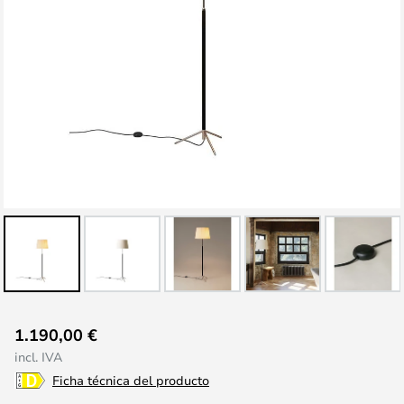
Saltar
1.190,00 €
al
incl. IVA
comienzo
Ficha técnica del producto
de