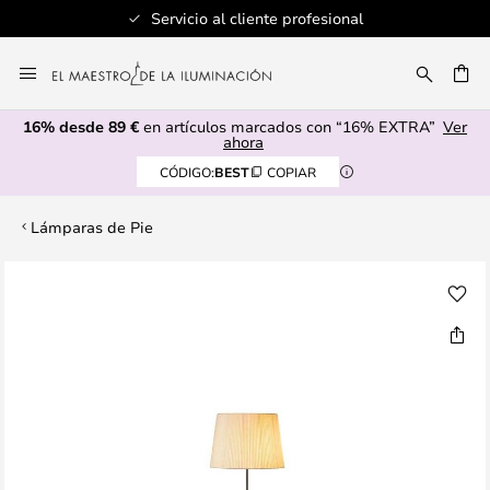
Servicio al cliente profesional
Ir
al
CAR
contenido
16% desde 89 €
en artículos marcados con “16% EXTRA”
Ver
ahora
CÓDIGO:
BEST
COPIAR
Lámparas de Pie
Saltar
al
final
de
la
galería
de
imágenes