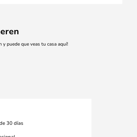
eren
n y puede que veas tu casa aquí!
 de 30 días
fesional