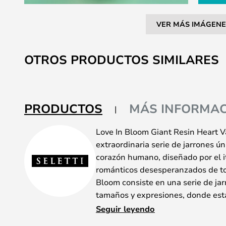
VER MÁS IMÁGENE
Saltar
al
OTROS PRODUCTOS SIMILARES
comienzo
de
la
galería
PRODUCTOS
MÁS INFORMAC
de
imágenes
Love In Bloom Giant Resin Heart 
extraordinaria serie de jarrones ú
corazón humano, diseñado por el it
románticos desesperanzados de to
Bloom consiste en una serie de jar
tamaños y expresiones, donde est
fibra de vidrio en un bonito color d
Seguir leyendo
de los cuales contribuye a las dif