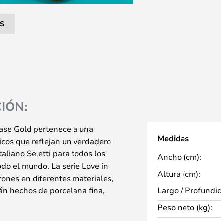
S
IÓN:
Vase Gold pertenece a una
Medidas
nicos que reflejan un verdadero
aliano Seletti para todos los
Ancho (cm):
do el mundo. La serie Love in
Altura (cm):
rones en diferentes materiales,
án hechos de porcelana fina,
Largo / Profundi
orado, vidrio o resina, cada uno
Peso neto (kg):
erentes expresiones que tienen los