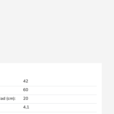
42
60
dad (cm):
20
4,1