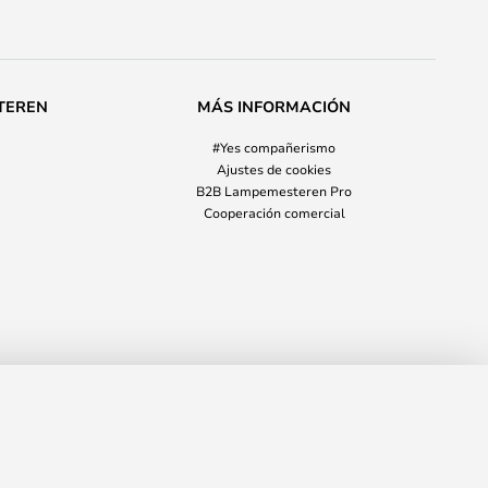
TEREN
MÁS INFORMACIÓN
#Yes compañerismo
Ajustes de cookies
B2B Lampemesteren Pro
Cooperación comercial
264,00 €
AÑADIR A LA CESTA
VPR
337,00 €