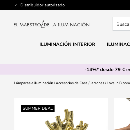
Ir
Distribuidor autorizado
al
contenido
Busca
aquí
tu
lámpar
ILUMINACIÓN INTERIOR
ILUMINAC
-14%* desde 79 €
en
Lámparas e iluminación
Accesorios de Casa
Jarrones
Love In Bloom 
Saltar
al
SUMMER DEAL
final
de