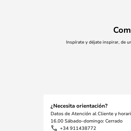
jarrones, por lo que puedes elegir 
necesidades y tu decoración. Aquí
muchos lugares del hogar, donde el
estantería o el escritorio son solo
Com
Independientemente de la ubicació
de decoración único y decorativo q
Inspírate y déjate inspirar, de
demás, así como un jarrón funcion
o sin flores.
¿Necesita orientación?
Datos de Atención al Cliente y horar
16.00 Sábado–domingo: Cerrado
+34 911438772