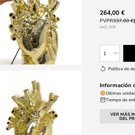
264,00 €
PVPR
337,00 €
incl. IVA
1
Política de d
Información 
Últimas unida
Tiempo de entr
VER MÁS I
DEL P