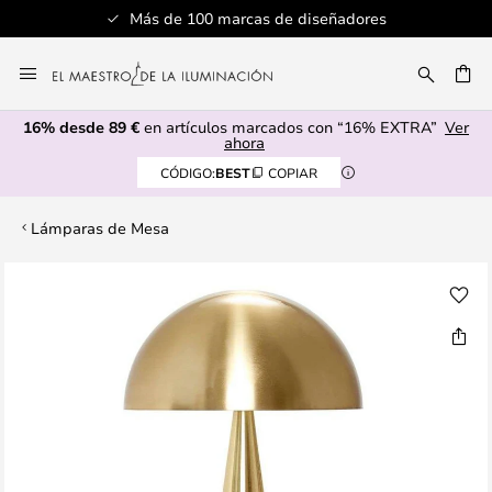
Más de 100 marcas de diseñadores
Ir
al
CAR
contenido
16% desde 89 €
en artículos marcados con “16% EXTRA”
Ver
ahora
CÓDIGO:
BEST
COPIAR
Lámparas de Mesa
Saltar
al
final
de
la
galería
de
imágenes