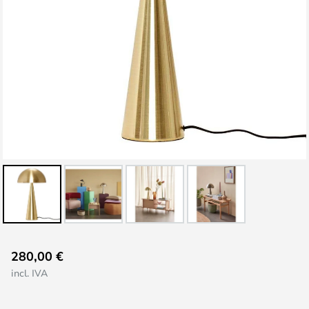
Saltar
280,00 €
al
incl. IVA
comienzo
de