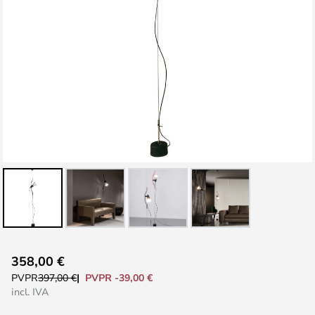
Saltar
358,00 €
al
PVPR -39,00 €
PVPR
397,00 €
comienzo
incl. IVA
de