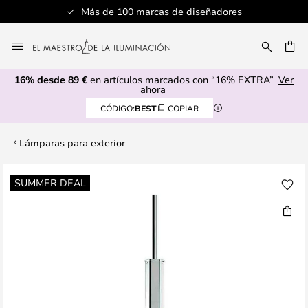
Más de 100 marcas de diseñadores
Ir
al
CAR
contenido
16% desde 89 €
en artículos marcados con “16% EXTRA”
Ver
ahora
CÓDIGO:
BEST
COPIAR
Lámparas para exterior
Saltar
SUMMER DEAL
al
final
de
la
galería
de
imágenes