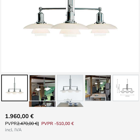
Saltar
1.960,00 €
al
PVPR -510,00 €
PVPR
2.470,00 €
comienzo
incl. IVA
de