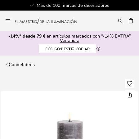
Más de 100 marcas de diseñadores
Ir
al
CAR
contenido
-14%* desde 79 €
en artículos marcados con “-14% EXTRA”
Ver ahora
CÓDIGO:
BEST
COPIAR
Candelabros
Saltar
al
final
de
la
galería
de
imágenes