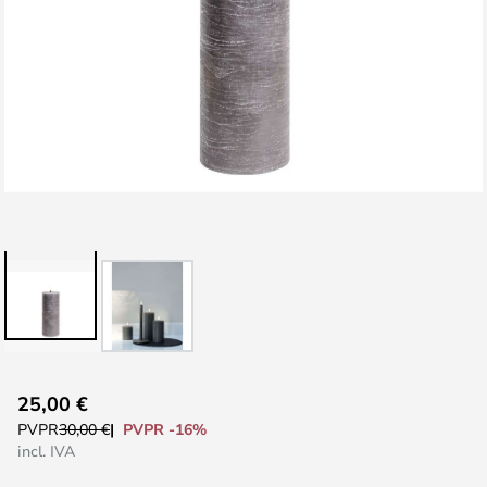
Saltar
25,00 €
al
PVPR -16%
PVPR
30,00 €
comienzo
incl. IVA
de