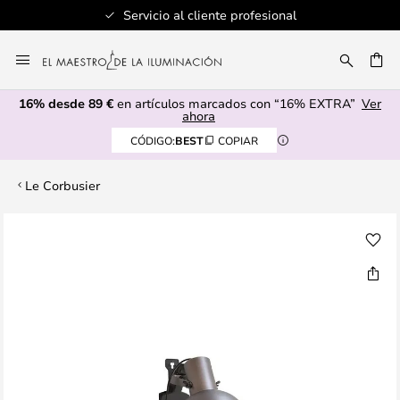
Servicio al cliente profesional
Ir
al
CAR
contenido
16% desde 89 €
en artículos marcados con “16% EXTRA”
Ver
ahora
CÓDIGO:
BEST
COPIAR
Le Corbusier
Saltar
al
final
de
la
galería
de
imágenes