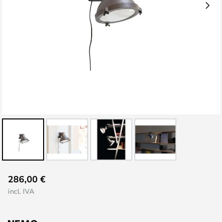
Saltar
286,00 €
al
incl. IVA
comienzo
de
la