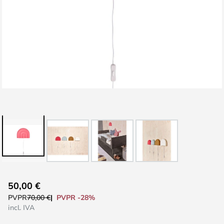
Saltar
50,00 €
al
PVPR -28%
PVPR
70,00 €
comienzo
incl. IVA
de