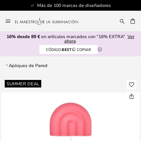
Más de 100 marcas de diseñadores
Ir
al
CAR
contenido
16% desde 89 €
en artículos marcados con “16% EXTRA”
Ver
ahora
CÓDIGO:
BEST
COPIAR
Apliques de Pared
Saltar
SUMMER DEAL
al
final
de
la
galería
de
imágenes