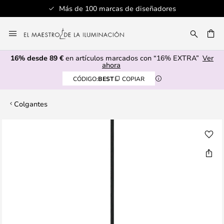
Más de 100 marcas de diseñadores
Ir
al
CAR
contenido
16% desde 89 €
en artículos marcados con “16% EXTRA”
Ver
ahora
CÓDIGO:
BEST
COPIAR
Colgantes
Saltar
al
final
de
la
galería
de
imágenes