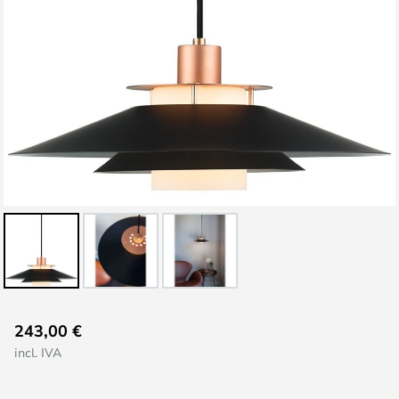
Saltar
243,00 €
al
incl. IVA
comienzo
de