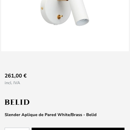
Saltar
261,00 €
al
incl. IVA
comienzo
de
la
galería
de
Slender Aplique de Pared White/Brass - Belid
imágenes