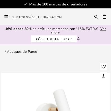
Más de 100 marcas de diseñadores
Ir
al
CAR
contenido
16% desde 89 €
en artículos marcados con “16% EXTRA”
Ver
ahora
CÓDIGO:
BEST
COPIAR
Apliques de Pared
Saltar
al
final
de
la
galería
de
imágenes