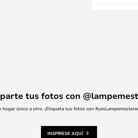
de colocar tus productos de
abón o loción.
 y por lo tanto obtienes un
 que definitivamente
principal atractivo de la
parte tus fotos con @lampemest
 un hogar único a otro. ¡Etiqueta tus fotos con #yesLampemestere
INSPÍRESE AQUÍ