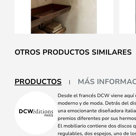
Saltar
al
OTROS PRODUCTOS SIMILARES
comienzo
de
la
galería
PRODUCTOS
MÁS INFORMAC
de
imágenes
Desde el francés DCW viene aquí 
moderno y de moda. Detrás del dise
una emocionante diseñadora itali
premios diferentes por sus hermos
El mobiliario contiene dos discos 
regulables, dos espejos, uno de los