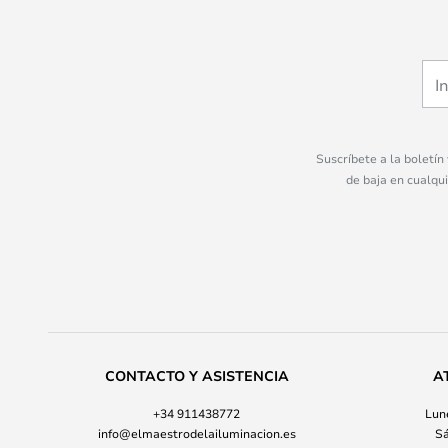
Suscríbete a la boletín
de baja en cualqu
CONTACTO Y ASISTENCIA
A
+34 911438772
Lune
info@elmaestrodelailuminacion.es
Sá