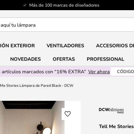
Más de 100 marcas de diseñadores
a
IÓN EXTERIOR
VENTILADORES
ACCESORIOS D
NOVEDADES
OFERTAS
PROFESSIONAL
 artículos marcados con “16% EXTRA”
Ver ahora
CÓDIGO
l Me Stories Lámpara de Pared Black - DCW
Tell Me Stori