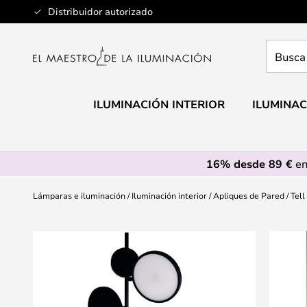
Ir
Distribuidor autorizado
al
contenido
Busca
aquí
tu
lámpar
ILUMINACIÓN INTERIOR
ILUMINAC
16% desde 89 €
en
Lámparas e iluminación
Iluminación interior
Apliques de Pared
Tel
Saltar
al
final
de