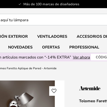
Más de 100 marcas de diseñadores
a
IÓN EXTERIOR
VENTILADORES
ACCESORIOS D
NOVEDADES
OFERTAS
PROFESSIONAL
 artículos marcados con “-14% EXTRA”
Ver ahora
CÓDIG
omeo Faretto Aplique de Pared - Artemide
Tolomeo Faret