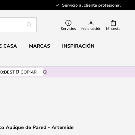
Servicio al cliente profesional
BUSCAR
Servicios
Inicia sesión
Mi cesta
E CASA
MARCAS
INSPIRACIÓN
O:
BEST
COPIAR
to Aplique de Pared - Artemide