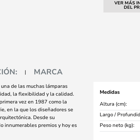
VER MÁS I
DEL P
IÓN:
MARCA
o una de las muchas lámparas
Medidas
ad, la flexibilidad y la calidad.
r primera vez en 1987 como la
Altura (cm):
e, en la que los diseñadores se
Largo / Profundi
arquitectónica. Desde su
do innumerables premios y hoy es
Peso neto (kg):
el mundo, tanto en hogares como