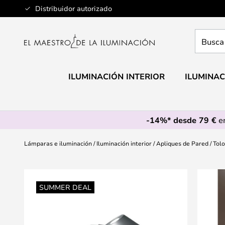
Ir
Distribuidor autorizado
al
contenido
Busca
aquí
tu
lámpar
ILUMINACIÓN INTERIOR
ILUMINAC
-14%* desde 79 €
en
Lámparas e iluminación
Iluminación interior
Apliques de Pared
Tol
Saltar
al
SUMMER DEAL
final
de