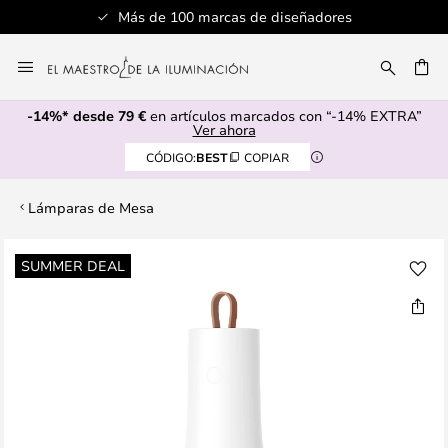
Más de 100 marcas de diseñadores
Ir
al
CAR
contenido
-14%* desde 79 €
en artículos marcados con “-14% EXTRA”
Ver ahora
CÓDIGO:
BEST
COPIAR
Lámparas de Mesa
Saltar
SUMMER DEAL
al
final
de
la
galería
de
imágenes