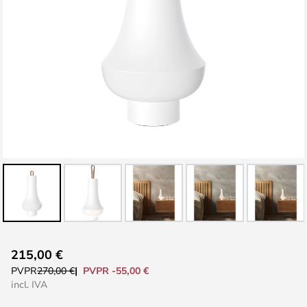
Saltar
215,00 €
al
PVPR -55,00 €
PVPR
270,00 €
comienzo
incl. IVA
de