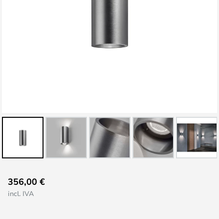
Saltar
356,00 €
al
incl. IVA
comienzo
de