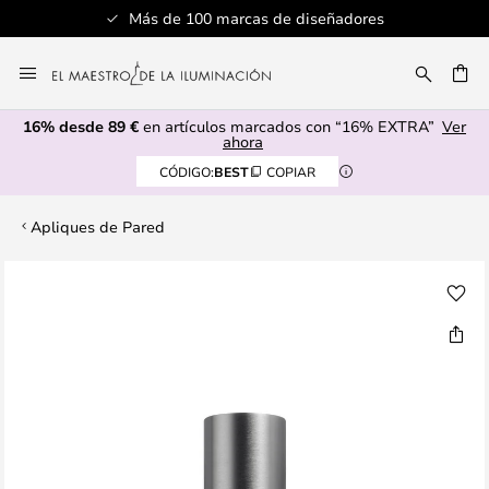
Más de 100 marcas de diseñadores
Ir
al
CAR
contenido
16% desde 89 €
en artículos marcados con “16% EXTRA”
Ver
ahora
CÓDIGO:
BEST
COPIAR
Apliques de Pared
Saltar
al
final
de
la
galería
de
imágenes