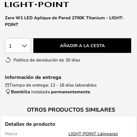
la
galería
de
Zero W1 LED Aplique de Pared 2700K Titanium - LIGHT-
imágenes
POINT
1
AÑADIR A LA CESTA
Política de devolución de 30 días
Información de entrega
Tiempo de entrega: 13 - 18 días laborables
Bombilla
instalada
permanentemente
OTROS PRODUCTOS SIMILARES
Detalles de producto
Marca
LIGHT-POINT Lámparas