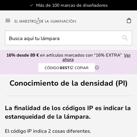
Más de 100 marcas de diseñadores
Ir
al
CAR
contenido
Busca
BUSC
aquí
tu
16% desde 89 €
en artículos marcados con “16% EXTRA”
Ver
lámpara
ahora
CÓDIGO:
BEST
COPIAR
Conocimiento de la densidad (PI)
La finalidad de los códigos IP es indicar la
estanqueidad de la lámpara.
El código IP indica 2 cosas diferentes.