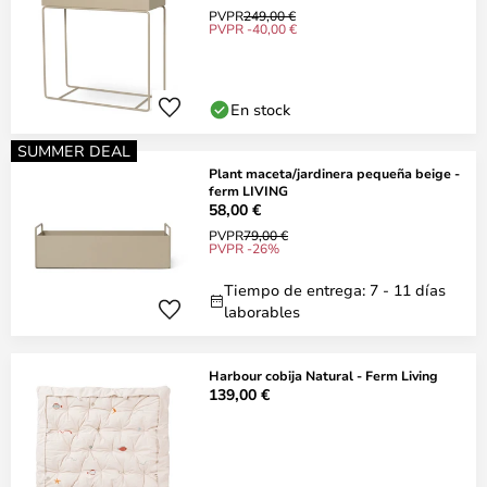
PVPR
249,00 €
PVPR -40,00 €
En stock
SUMMER DEAL
Plant maceta/jardinera pequeña beige -
ferm LIVING
58,00 €
PVPR
79,00 €
PVPR -26%
Tiempo de entrega: 7 - 11 días
laborables
Harbour cobija Natural - Ferm Living
139,00 €