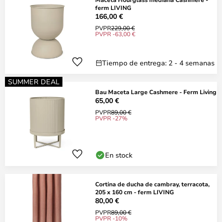
ferm LIVING
166,00 €
PVPR
229,00 €
PVPR -63,00 €
Tiempo de entrega: 2 - 4 semanas
SUMMER DEAL
Bau Maceta Large Cashmere - Ferm Living
65,00 €
PVPR
89,00 €
PVPR -27%
En stock
Cortina de ducha de cambray, terracota,
205 x 160 cm - ferm LIVING
80,00 €
PVPR
89,00 €
PVPR -10%