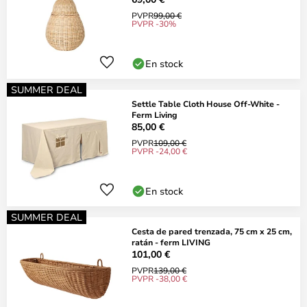
PVPR
99,00 €
PVPR -30%
En stock
SUMMER DEAL
Settle Table Cloth House Off-White -
Ferm Living
85,00 €
PVPR
109,00 €
PVPR -24,00 €
En stock
SUMMER DEAL
Cesta de pared trenzada, 75 cm x 25 cm,
ratán - ferm LIVING
101,00 €
PVPR
139,00 €
PVPR -38,00 €