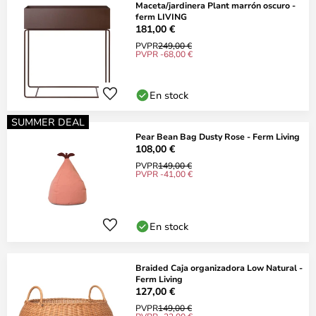
Maceta/jardinera Plant marrón oscuro -
ferm LIVING
181,00 €
PVPR
249,00 €
PVPR -68,00 €
En stock
SUMMER DEAL
Pear Bean Bag Dusty Rose - Ferm Living
108,00 €
PVPR
149,00 €
PVPR -41,00 €
En stock
Braided Caja organizadora Low Natural -
Ferm Living
127,00 €
PVPR
149,00 €