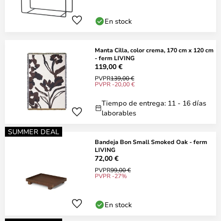
En stock
Manta Cilla, color crema, 170 cm x 120 cm
- ferm LIVING
119,00 €
PVPR
139,00 €
PVPR -20,00 €
Tiempo de entrega: 11 - 16 días
laborables
SUMMER DEAL
Bandeja Bon Small Smoked Oak - ferm
LIVING
72,00 €
PVPR
99,00 €
PVPR -27%
En stock