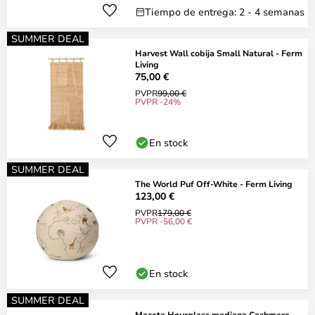
Tiempo de entrega: 2 - 4 semanas
SUMMER DEAL
Harvest Wall cobija Small Natural - Ferm
Living
75,00 €
PVPR
99,00 €
PVPR -24%
En stock
SUMMER DEAL
The World Puf Off-White - Ferm Living
123,00 €
PVPR
179,00 €
PVPR -56,00 €
En stock
SUMMER DEAL
Maceta Hourglass mediana Cashmere -