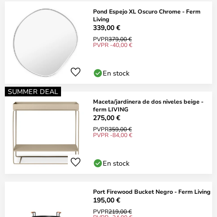
Pond Espejo XL Oscuro Chrome - Ferm
Living
339,00 €
PVPR
379,00 €
PVPR -40,00 €
En stock
SUMMER DEAL
Maceta/jardinera de dos niveles beige -
ferm LIVING
275,00 €
PVPR
359,00 €
PVPR -84,00 €
En stock
Port Firewood Bucket Negro - Ferm Living
195,00 €
PVPR
219,00 €