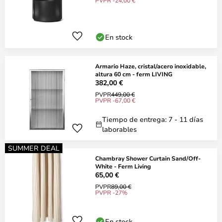
PVPR -24,00 €
En stock
Armario Haze, cristal/acero inoxidable,
altura 60 cm - ferm LIVING
382,00 €
PVPR
449,00 €
PVPR -67,00 €
Tiempo de entrega: 7 - 11 días
laborables
SUMMER DEAL
Chambray Shower Curtain Sand/Off-
White - Ferm Living
65,00 €
PVPR
89,00 €
PVPR -27%
En stock