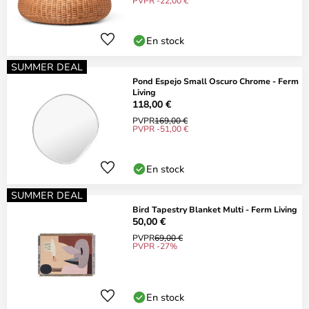
PVPR -22,00 €
En stock
SUMMER DEAL
Pond Espejo Small Oscuro Chrome - Ferm
Living
118,00 €
PVPR
169,00 €
PVPR -51,00 €
En stock
SUMMER DEAL
Bird Tapestry Blanket Multi - Ferm Living
50,00 €
PVPR
69,00 €
PVPR -27%
En stock