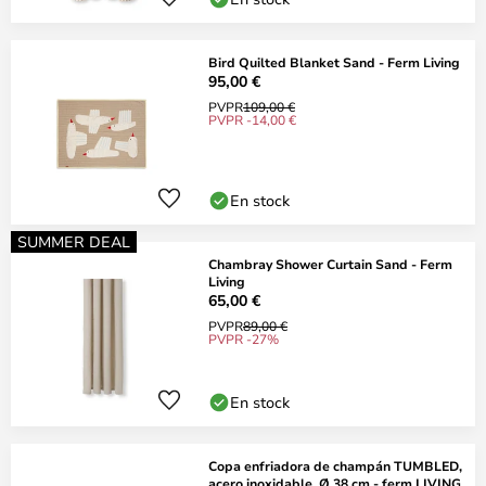
Bird Quilted Blanket Sand - Ferm Living
95,00 €
PVPR
109,00 €
PVPR -14,00 €
En stock
SUMMER DEAL
Chambray Shower Curtain Sand - Ferm
Living
65,00 €
PVPR
89,00 €
PVPR -27%
En stock
Copa enfriadora de champán TUMBLED,
acero inoxidable, Ø 38 cm - ferm LIVING