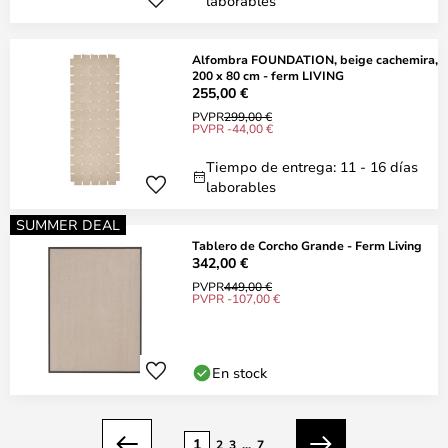
laborables
Alfombra FOUNDATION, beige cachemira,
200 x 80 cm - ferm LIVING
255,00 €
PVPR
299,00 €
PVPR -44,00 €
Tiempo de entrega: 11 - 16 días
laborables
SUMMER DEAL
Tablero de Corcho Grande - Ferm Living
342,00 €
PVPR
449,00 €
PVPR -107,00 €
En stock
Página
1
2
3
...
7