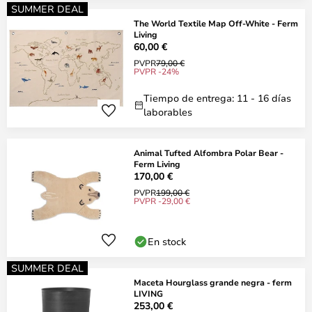
SUMMER DEAL
The World Textile Map Off-White - Ferm
Living
60,00 €
PVPR
79,00 €
PVPR -24%
Tiempo de entrega: 11 - 16 días
laborables
Animal Tufted Alfombra Polar Bear -
Ferm Living
170,00 €
PVPR
199,00 €
PVPR -29,00 €
En stock
SUMMER DEAL
Maceta Hourglass grande negra - ferm
LIVING
253,00 €