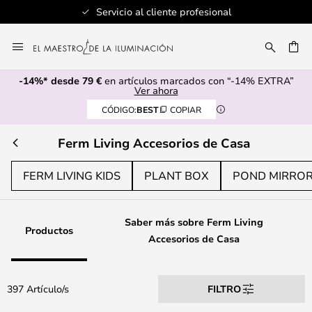
Servicio al cliente profesional
Ir
al
CAR
contenido
-14%* desde 79 €
en artículos marcados con “-14% EXTRA”
Ver ahora
CÓDIGO:
BEST
COPIAR
Ferm Living Accesorios de Casa
FERM LIVING KIDS
PLANT BOX
POND MIRRO
Saber más sobre Ferm Living
Productos
Accesorios de Casa
397 Artículo/s
FILTRO