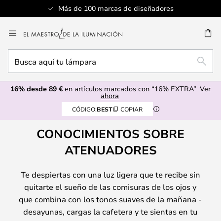
Más de 100 marcas de diseñadores
Ir
al
CAR
contenido
Busca
BUSC
aquí
tu
16% desde 89 €
en artículos marcados con “16% EXTRA”
Ver
lámpara
ahora
CÓDIGO:
BEST
COPIAR
CONOCIMIENTOS SOBRE
ATENUADORES
Te despiertas con una luz ligera que te recibe sin
quitarte el sueño de las comisuras de los ojos y
que combina con los tonos suaves de la mañana -
desayunas, cargas la cafetera y te sientas en tu