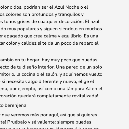
color o dos, podrían ser el Azul Noche o el
os colores son profundos y tranquilos y
 tonos grises de cualquier decoración. El azul
sido muy populares y siguen siéndolo en muchos
or apagado que crea calma y equilibrio. Es una
r color y calidez si te da un poco de reparo el
cambio en tu hogar, hay muy poco que puedas
ecto de tu diseño interior. Una pared de un solo
mitorio, la cocina o el salón, y aquí hemos vuelto
 si necesitas algo diferente y nuevo, elige el
jena, por ejemplo, así como una lámpara AJ en el
ecoración quedará completamente revitalizada!
to berenjena
r que veremos más por aquí, así que si quieres
te! Pruébalo y sé valiente: siempre puedes
trar un nuevo lugar para tu lámpara AJ: encajan