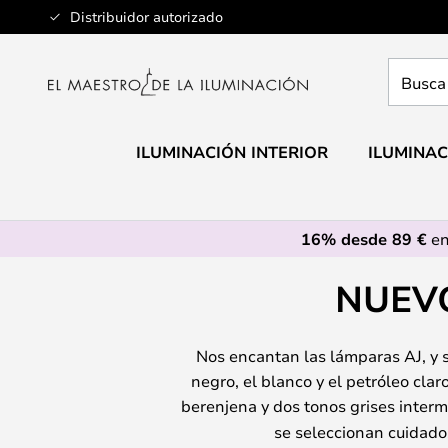
Ir
Distribuidor autorizado
al
contenido
Busca
aquí
tu
lámpar
ILUMINACIÓN INTERIOR
ILUMINAC
16% desde 89 €
en
NUEVO
Nos encantan las lámparas AJ, y 
negro, el blanco y el petróleo clar
berenjena y dos tonos grises inter
se seleccionan cuidado