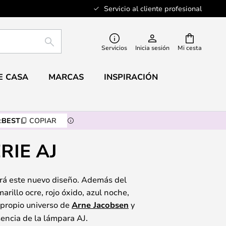
Servicio al cliente profesional
BUSCAR
Servicios
Inicia sesión
Mi cesta
E CASA
MARCAS
INSPIRACIÓN
:
BEST
COPIAR
RIE AJ
ará este nuevo diseño. Además del
arillo ocre, rojo óxido, azul noche,
 propio universo de
Arne Jacobsen
y
encia de la lámpara AJ.