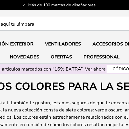
Más de 100 marcas de diseñadores
a
IÓN EXTERIOR
VENTILADORES
ACCESORIOS D
NOVEDADES
OFERTAS
PROFESSIONAL
 artículos marcados con “16% EXTRA”
Ver ahora
CÓDIGO
S COLORES PARA LA SE
si a ti también te gustan, estamos seguros de que te encant
o, la nueva colección consta de siete colores: verde oscuro, am
medios. Los colores están estrechamente relacionados con el
samente en función de cómo los colores resaltan mejor la es