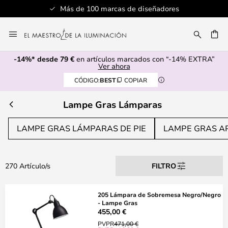
Más de 100 marcas de diseñadores
Ir
al
CAR
contenido
-14%* desde 79 €
en artículos marcados con “-14% EXTRA”
Ver ahora
CÓDIGO:
BEST
COPIAR
Lampe Gras Lámparas
LAMPE GRAS LÁMPARAS DE PIE
LAMPE GRAS A
270 Artículo/s
FILTRO
205 Lámpara de Sobremesa Negro/Negro
- Lampe Gras
455,00 €
PVPR
471,00 €