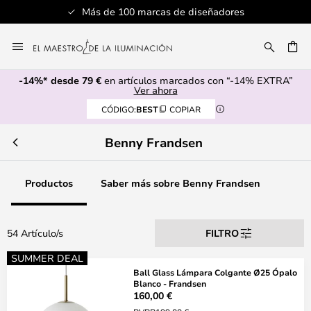
Servicio al cliente profesional
Ir
al
CAR
contenido
-14%* desde 79 €
en artículos marcados con “-14% EXTRA”
Ver ahora
CÓDIGO:
BEST
COPIAR
Benny Frandsen
Productos
Saber más sobre Benny Frandsen
54 Artículo/s
FILTRO
SUMMER DEAL
Ball Glass Lámpara Colgante Ø25 Ópalo
Blanco - Frandsen
160,00 €