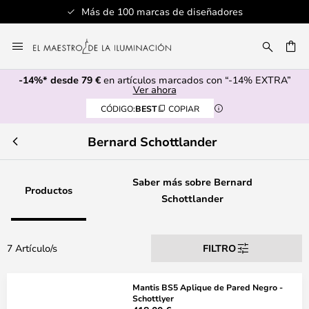
Más de 100 marcas de diseñadores
Ir
al
CAR
contenido
-14%* desde 79 €
en artículos marcados con “-14% EXTRA”
Ver ahora
CÓDIGO:
BEST
COPIAR
Bernard Schottlander
Saber más sobre Bernard
Productos
Schottlander
7 Artículo/s
FILTRO
Mantis BS5 Aplique de Pared Negro -
Schottlyer