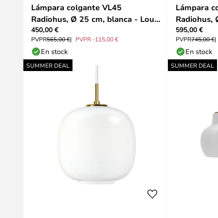
Lámpara colgante VL45
Lámpara c
Radiohus, Ø 25 cm, blanca - Louis
Radiohus, 
450,00 €
595,00 €
Poulsen
Poulsen
PVPR
565,00 €
PVPR -115,00 €
PVPR
745,00 €
En stock
En stock
SUMMER DEAL
SUMMER DEAL