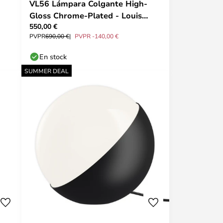
VL56 Lámpara Colgante High-
Gloss Chrome-Plated - Louis
550,00 €
Poulsen
PVPR
690,00 €
PVPR -140,00 €
En stock
SUMMER DEAL