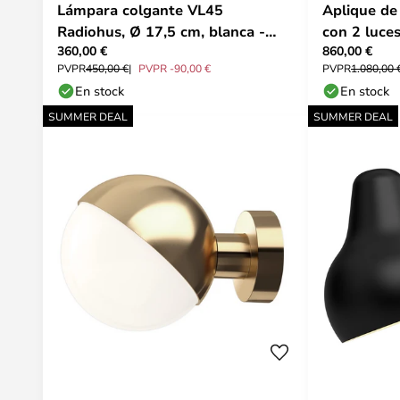
Lámpara colgante VL45
Aplique de
Radiohus, Ø 17,5 cm, blanca -
con 2 luces
360,00 €
860,00 €
Louis Poulsen
enchufe - 
PVPR
450,00 €
PVPR -90,00 €
PVPR
1.080,00 
En stock
En stock
SUMMER DEAL
SUMMER DEAL