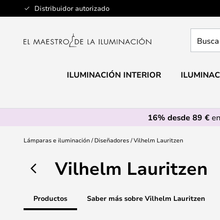
Ir
Distribuidor autorizado
al
contenido
Busca
aquí
tu
lámpar
ILUMINACIÓN INTERIOR
ILUMINAC
16% desde 89 €
en
Lámparas e iluminación
Diseñadores
Vilhelm Lauritzen
Vilhelm Lauritzen
Productos
Saber más sobre Vilhelm Lauritzen