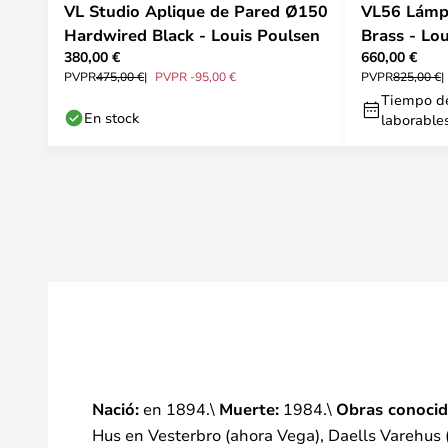
VL Studio Aplique de Pared Ø150
VL56 Lámpa
Hardwired Black - Louis Poulsen
Brass - Lo
380,00 €
660,00 €
PVPR
475,00 €
PVPR -95,00 €
PVPR
825,00 €
Tiempo de
En stock
laborable
Nació:
en 1894.\
Muerte:
1984.\
Obras conocid
Hus en Vesterbro (ahora Vega), Daells Varehus 