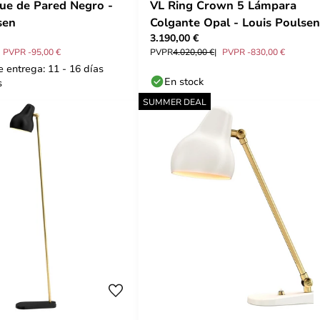
ue de Pared Negro -
VL Ring Crown 5 Lámpara
sen
Colgante Opal - Louis Poulsen
3.190,00 €
PVPR -95,00 €
PVPR
4.020,00 €
PVPR -830,00 €
 entrega: 11 - 16 días
En stock
s
SUMMER DEAL