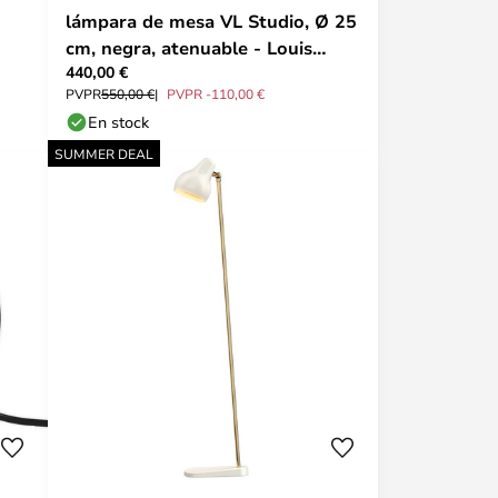
lámpara de mesa VL Studio, Ø 25
cm, negra, atenuable - Louis
440,00 €
Poulsen
PVPR
550,00 €
PVPR -110,00 €
En stock
SUMMER DEAL