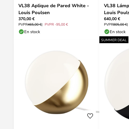
VL38 Aplique de Pared White -
VL38 Lámpa
Louis Poulsen
Louis Poul
370,00 €
640,00 €
PVPR
465,00 €
PVPR -95,00 €
PVPR
805,00 €
En stock
En stock
SUMMER DEAL