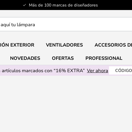
Más de 100 marcas de diseñadores
a
IÓN EXTERIOR
VENTILADORES
ACCESORIOS D
NOVEDADES
OFERTAS
PROFESSIONAL
 artículos marcados con “16% EXTRA”
Ver ahora
CÓDIGO