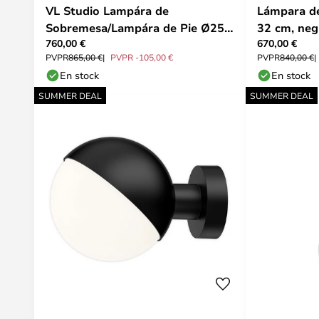
VL Studio Lampára de
Lámpara de
Sobremesa/Lampára de Pie Ø250
32 cm, neg
760,00 €
670,00 €
Brass - Louis Poulsen
Poulsen
PVPR
865,00 €
PVPR -105,00 €
PVPR
840,00 €
En stock
En stock
SUMMER DEAL
SUMMER DEAL