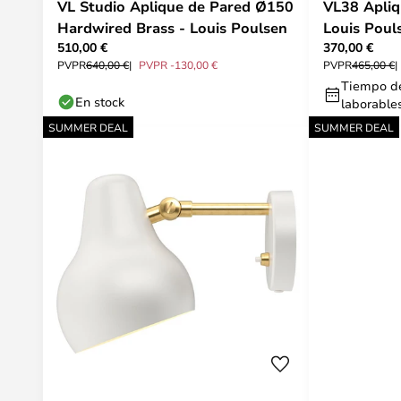
VL Studio Aplique de Pared Ø150
VL38 Apliq
Hardwired Brass - Louis Poulsen
Louis Poul
510,00 €
370,00 €
PVPR
640,00 €
PVPR -130,00 €
PVPR
465,00 €
Tiempo de
En stock
laborable
SUMMER DEAL
SUMMER DEAL