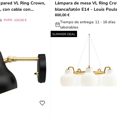
 pared VL Ring Crown,
Lámpara de mesa VL Ring Cr
, con cable con
blanca/latón E14 - Louis Poul
600,00 €
Louis
€
PVPR -220,00 €
Tiempo de entrega: 11 - 16 días
laborables
SUMMER DEAL