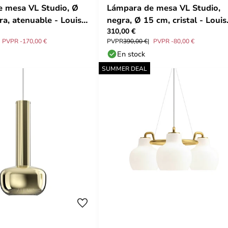
 mesa VL Studio, Ø
Lámpara de mesa VL Studio,
ra, atenuable - Louis
negra, Ø 15 cm, cristal - Louis
310,00 €
Poulsen
PVPR -170,00 €
PVPR
390,00 €
PVPR -80,00 €
En stock
SUMMER DEAL