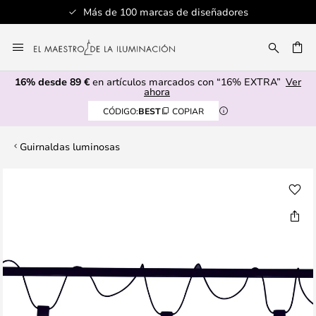
Más de 100 marcas de diseñadores
Ir
al
CAR
contenido
16% desde 89 €
en artículos marcados con “16% EXTRA”
Ver
ahora
CÓDIGO:
BEST
COPIAR
Guirnaldas luminosas
Saltar
al
final
de
la
galería
de
imágenes