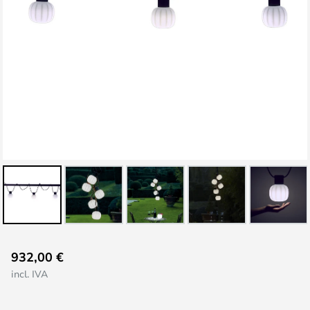
Saltar
932,00 €
al
incl. IVA
comienzo
de