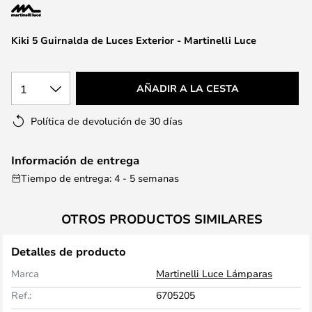
la
galería
de
Kiki 5 Guirnalda de Luces Exterior - Martinelli Luce
imágenes
1
AÑADIR A LA CESTA
Política de devolución de 30 días
Información de entrega
Tiempo de entrega: 4 - 5 semanas
OTROS PRODUCTOS SIMILARES
Detalles de producto
Marca
Martinelli Luce Lámparas
Ref.:
6705205