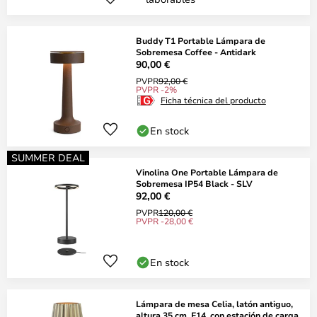
Buddy T1 Portable Lámpara de
Sobremesa Coffee - Antidark
90,00 €
PVPR
92,00 €
PVPR -2%
Ficha técnica del producto
En stock
SUMMER DEAL
Vinolina One Portable Lámpara de
Sobremesa IP54 Black - SLV
92,00 €
PVPR
120,00 €
PVPR -28,00 €
En stock
Lámpara de mesa Celia, latón antiguo,
altura 35 cm, E14, con estación de carga