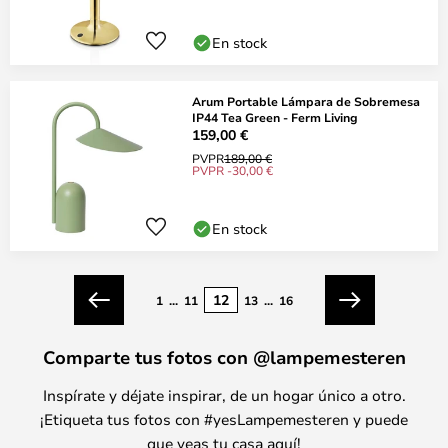
En stock
Arum Portable Lámpara de Sobremesa
IP44 Tea Green - Ferm Living
159,00 €
PVPR
189,00 €
PVPR -30,00 €
En stock
Página
12
Página
1
...
11
13
...
16
Anterior
Siguiente
Comparte tus fotos con @lampemesteren
Inspírate y déjate inspirar, de un hogar único a otro.
¡Etiqueta tus fotos con #yesLampemesteren y puede
que veas tu casa aquí!