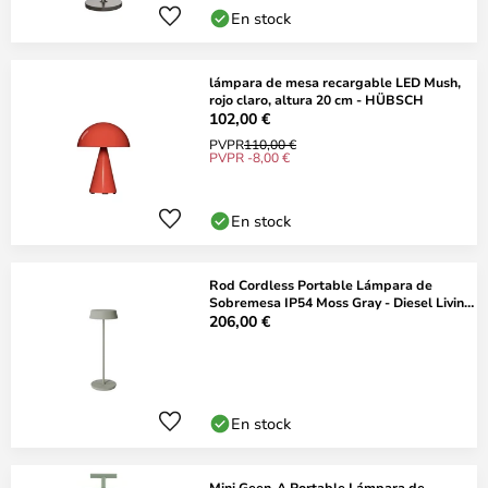
En stock
lámpara de mesa recargable LED Mush,
rojo claro, altura 20 cm - HÜBSCH
102,00 €
PVPR
110,00 €
PVPR -8,00 €
En stock
Rod Cordless Portable Lámpara de
Sobremesa IP54 Moss Gray - Diesel Living
with L
206,00 €
En stock
Mini Geen-A Portable Lámpara de