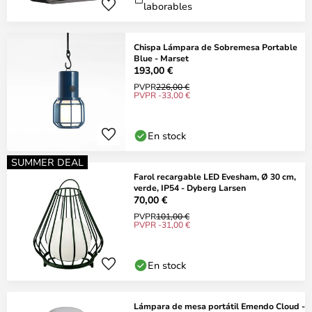
laborables
Chispa Lámpara de Sobremesa Portable
Blue - Marset
193,00 €
PVPR
226,00 €
PVPR -33,00 €
En stock
SUMMER DEAL
Farol recargable LED Evesham, Ø 30 cm,
verde, IP54 - Dyberg Larsen
70,00 €
PVPR
101,00 €
PVPR -31,00 €
En stock
Lámpara de mesa portátil Emendo Cloud -