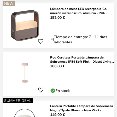
NEW
Lámpara de mesa LED recargable Go,
marrón metal oscuro, aluminio - PURE
152,00 €
Tiempo de entrega: 7 - 11 días
laborables
Rod Cordless Portable Lámpara de
Sobremesa IP54 Soft Pink - Diesel Living
with L
206,00 €
En stock
SUMMER DEAL
Lantern Portable Lámpara de Sobremesa
Negro/Ópalo Blanco - New Works
149,00 €