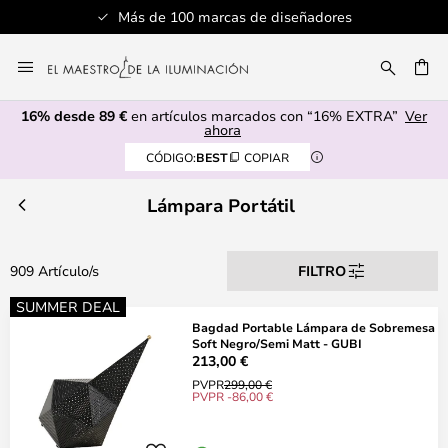
Más de 100 marcas de diseñadores
Ir
al
CAR
contenido
16% desde 89 €
en artículos marcados con “16% EXTRA”
Ver
ahora
CÓDIGO:
BEST
COPIAR
Lámpara Portátil
909 Artículo/s
FILTRO
SUMMER DEAL
Bagdad Portable Lámpara de Sobremesa
Soft Negro/Semi Matt - GUBI
213,00 €
PVPR
299,00 €
PVPR -86,00 €