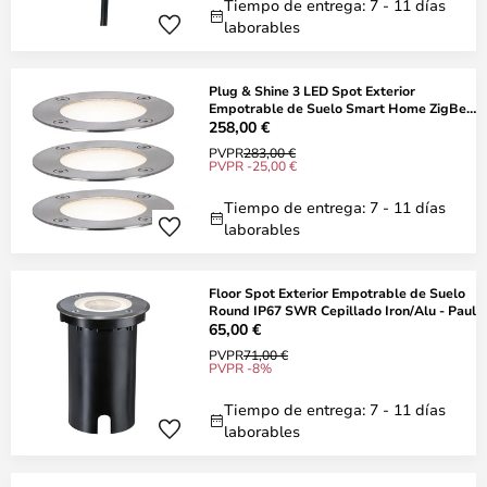
Tiempo de entrega: 7 - 11 días
laborables
Plug & Shine 3 LED Spot Exterior
Empotrable de Suelo Smart Home ZigBee
RGBW IP67
258,00 €
PVPR
283,00 €
PVPR -25,00 €
Tiempo de entrega: 7 - 11 días
laborables
Floor Spot Exterior Empotrable de Suelo
Round IP67 SWR Cepillado Iron/Alu - Paul
65,00 €
PVPR
71,00 €
PVPR -8%
Tiempo de entrega: 7 - 11 días
laborables