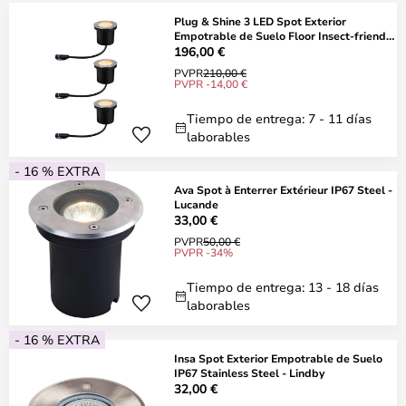
Plug & Shine 3 LED Spot Exterior
Empotrable de Suelo Floor Insect-friendly
IP67
196,00 €
PVPR
210,00 €
PVPR -14,00 €
Tiempo de entrega: 7 - 11 días
laborables
- 16 % EXTRA
Ava Spot à Enterrer Extérieur IP67 Steel -
Lucande
33,00 €
PVPR
50,00 €
PVPR -34%
Tiempo de entrega: 13 - 18 días
laborables
- 16 % EXTRA
Insa Spot Exterior Empotrable de Suelo
IP67 Stainless Steel - Lindby
32,00 €