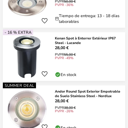
PVPR
50,00 €
PVPR -36%
Tiempo de entrega: 13 - 18 días
laborables
- 16 % EXTRA
Kenan Spot à Enterrer Extérieur IP67
Steel - Lucande
28,00 €
PVPR
55,00 €
PVPR -49%
En stock
SUMMER DEAL
Andor Round Spot Exterior Empotrable
de Suelo Stainless Steel - Nordlux
28,00 €
PVPR
38,00 €
PVPR -26%
En stock