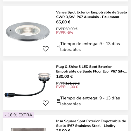
Vanea Spot Exterior Empotrable de Suelo
SWR 3,5W IP67 Aluminio - Paulmann
65,00 €
PVPR
69,00 €
PVPR -5%
Tiempo de entrega: 9 - 13 días
laborables
Plug & Shine 3 LED Spot Exterior
Empotrable de Suelo Floor Eco IP67 Silver
- Pau
130,00 €
PVPR
131,00 €
PVPR -1,00 €
Tiempo de entrega: 9 - 13 días
laborables
- 16 % EXTRA
Insa Square Spot Exterior Empotrable de
Suelo IP67 Stainless Steel - Lindby
25,00 €