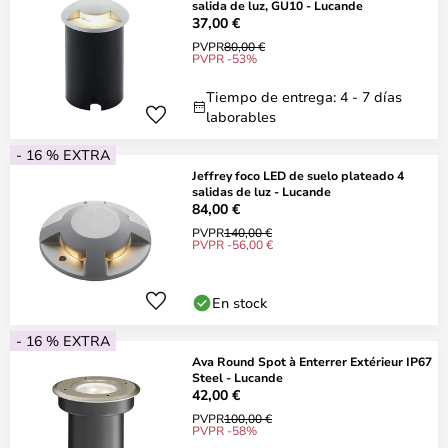
salida de luz, GU10 - Lucande
37,00 €
PVPR
80,00 €
PVPR -53%
Tiempo de entrega: 4 - 7 días
laborables
- 16 % EXTRA
Jeffrey foco LED de suelo plateado 4
salidas de luz - Lucande
84,00 €
PVPR
140,00 €
PVPR -56,00 €
En stock
- 16 % EXTRA
Ava Round Spot à Enterrer Extérieur IP67
Steel - Lucande
42,00 €
PVPR
100,00 €
PVPR -58%