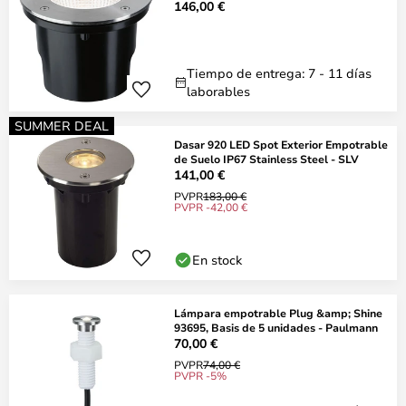
Paulmann
146,00 €
Tiempo de entrega: 7 - 11 días
laborables
SUMMER DEAL
Dasar 920 LED Spot Exterior Empotrable
de Suelo IP67 Stainless Steel - SLV
141,00 €
PVPR
183,00 €
PVPR -42,00 €
En stock
Lámpara empotrable Plug &amp; Shine
93695, Basis de 5 unidades - Paulmann
70,00 €
PVPR
74,00 €
PVPR -5%