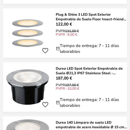
Plug & Shine 3 LED Spot Exterior
Empotrable de Suelo Floor Insect-friendly
IP67
122,00 €
PVPR
131,00 €
PVPR -9,00 €
Tiempo de entrega: 7 - 11 días
laborables
Durea LED Spot Exterior Empotrable de
Suelo Ø21,3 IP67 Stainless Steel -
Paulman
187,00 €
PVPR
197,00 €
PVPR -10,00 €
Tiempo de entrega: 7 - 11 días
laborables
Durea 140 Lámpara de suelo LED
empotrable de acero inoxidable Ø 15 cm -