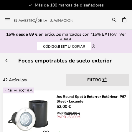
Servicio al cliente profesional
Ir
al
CAR
contenido
16% desde 89 €
en artículos marcados con “16% EXTRA”
Ver
ahora
CÓDIGO:
BEST
COPIAR
Focos empotrables de suelo exterior
42 Artículo/s
FILTRO
- 16 % EXTRA
Jos Round Spot à Enterrer Extérieur IP67
Steel - Lucande
52,00 €
PVPR
120,00 €
PVPR -68,00 €