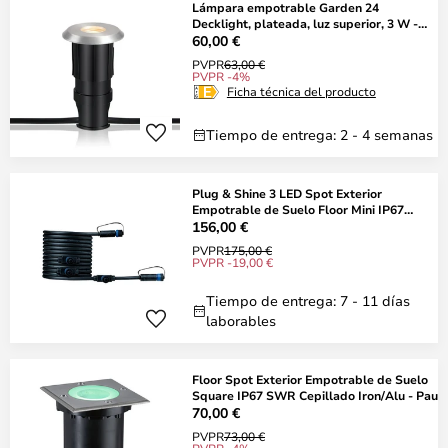
Lámpara empotrable Garden 24
Decklight, plateada, luz superior, 3 W -
Markslöjd
60,00 €
PVPR
63,00 €
PVPR -4%
Ficha técnica del producto
Tiempo de entrega: 2 - 4 semanas
Plug & Shine 3 LED Spot Exterior
Empotrable de Suelo Floor Mini IP67
Silver - Pa
156,00 €
PVPR
175,00 €
PVPR -19,00 €
Tiempo de entrega: 7 - 11 días
laborables
Floor Spot Exterior Empotrable de Suelo
Square IP67 SWR Cepillado Iron/Alu - Pau
70,00 €
PVPR
73,00 €