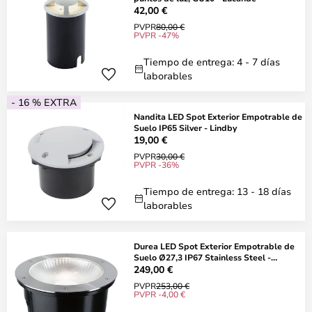
42,00 €
PVPR
80,00 €
PVPR -47%
Tiempo de entrega: 4 - 7 días
laborables
- 16 % EXTRA
Nandita LED Spot Exterior Empotrable de
Suelo IP65 Silver - Lindby
19,00 €
PVPR
30,00 €
PVPR -36%
Tiempo de entrega: 13 - 18 días
laborables
Durea LED Spot Exterior Empotrable de
Suelo Ø27,3 IP67 Stainless Steel -
Paulman
249,00 €
PVPR
253,00 €
PVPR -4,00 €