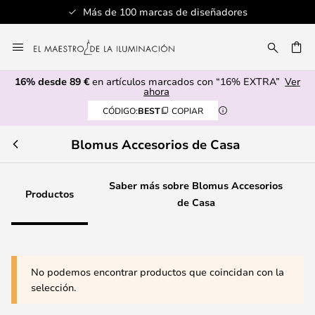
Más de 100 marcas de diseñadores
Ir
al
CAR
contenido
16% desde 89 €
en artículos marcados con “16% EXTRA”
Ver
ahora
CÓDIGO:
BEST
COPIAR
Blomus Accesorios de Casa
Saber más sobre Blomus Accesorios
Productos
de Casa
No podemos encontrar productos que coincidan con la
selección.