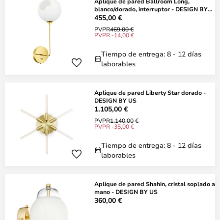
Aplique de pared Ballroom Long,
blanco/dorado, interruptor - DESIGN BY
US
455,00 €
PVPR
469,00 €
PVPR -14,00 €
Tiempo de entrega: 8 - 12 días
laborables
Aplique de pared Liberty Star dorado -
DESIGN BY US
1.105,00 €
PVPR
1.140,00 €
PVPR -35,00 €
Tiempo de entrega: 8 - 12 días
laborables
Aplique de pared Shahin, cristal soplado a
mano - DESIGN BY US
360,00 €