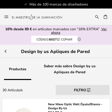
Servicio al cliente profesional
Ir
al
CAR
contenido
16% desde 89 €
en artículos marcados con “16% EXTRA”
Ver
ahora
CÓDIGO:
BEST
COPIAR
Design by us Apliques de Pared
Saber más sobre Design by us
Productos
Apliques de Pared
30 Artículo/s
FILTRO
New Wave Optic Wall Ópalo/Blanco -
Design By Us