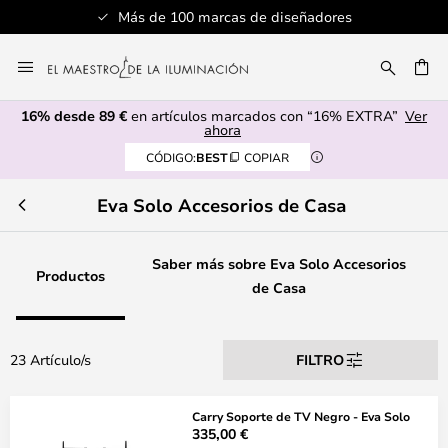
Más de 100 marcas de diseñadores
Ir
al
CAR
contenido
16% desde 89 €
en artículos marcados con “16% EXTRA”
Ver
ahora
CÓDIGO:
BEST
COPIAR
Eva Solo Accesorios de Casa
Saber más sobre Eva Solo Accesorios
Productos
de Casa
23 Artículo/s
FILTRO
Carry Soporte de TV Negro - Eva Solo
335,00 €