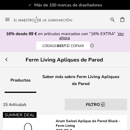
Más de 100 marcas de diseñadores
Ir
al
CAR
contenido
16% desde 89 €
en artículos marcados con “16% EXTRA”
Ver
ahora
CÓDIGO:
BEST
COPIAR
Ferm Living Apliques de Pared
Saber más sobre Ferm Living Apliques
Productos
de Pared
15 Artículo/s
FILTRO
SUMMER DEAL
Arum Swivel Aplique de Pared Black -
Ferm Living