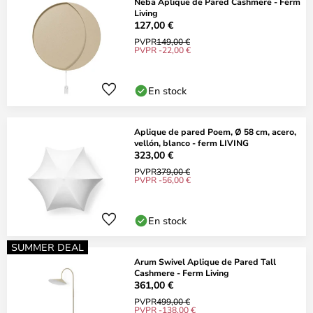
Neba Aplique de Pared Cashmere - Ferm
Living
127,00 €
PVPR
149,00 €
PVPR -22,00 €
En stock
Aplique de pared Poem, Ø 58 cm, acero,
vellón, blanco - ferm LIVING
323,00 €
PVPR
379,00 €
PVPR -56,00 €
En stock
SUMMER DEAL
Arum Swivel Aplique de Pared Tall
Cashmere - Ferm Living
361,00 €
PVPR
499,00 €
PVPR -138,00 €