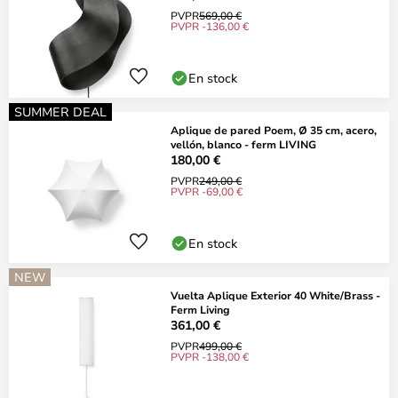
PVPR
569,00 €
PVPR -136,00 €
En stock
SUMMER DEAL
Aplique de pared Poem, Ø 35 cm, acero,
vellón, blanco - ferm LIVING
180,00 €
PVPR
249,00 €
PVPR -69,00 €
En stock
NEW
Vuelta Aplique Exterior 40 White/Brass -
Ferm Living
361,00 €
PVPR
499,00 €
PVPR -138,00 €