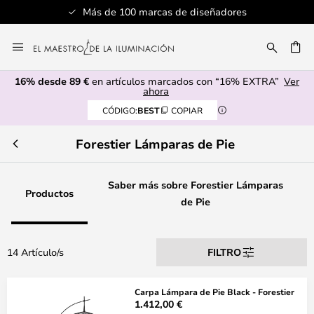
Más de 100 marcas de diseñadores
Ir
al
CAR
contenido
16% desde 89 €
en artículos marcados con “16% EXTRA”
Ver
ahora
CÓDIGO:
BEST
COPIAR
Forestier Lámparas de Pie
Saber más sobre Forestier Lámparas
Productos
de Pie
14 Artículo/s
FILTRO
Carpa Lámpara de Pie Black - Forestier
1.412,00 €