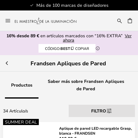
Más de 100 marcas de diseñadores
Ir
al
CAR
contenido
16% desde 89 €
en artículos marcados con “16% EXTRA”
Ver
ahora
CÓDIGO:
BEST
COPIAR
Frandsen Apliques de Pared
Saber más sobre Frandsen Apliques
Productos
de Pared
34 Artículo/s
FILTRO
SUMMER DEAL
Aplique de pared LED recargable Grasp,
blanca - FRANDSEN