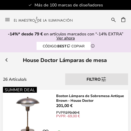
Más de 100 marcas de diseñadores
Ir
al
CAR
contenido
-14%* desde 79 €
en artículos marcados con “-14% EXTRA”
Ver ahora
CÓDIGO:
BEST
COPIAR
House Doctor Lámparas de mesa
26 Artículo/s
FILTRO
SUMMER DEAL
Boston Lámpara de Sobremesa Antique
Brown - House Doctor
201,00 €
PVPR
270,00 €
PVPR -69,00 €