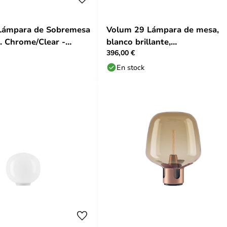
Lámpara de Sobremesa
Volum 29 Lámpara de mesa,
. Chrome/Clear -
blanco brillante,
396,00 €
encendido/apagado - Lodes
En stock