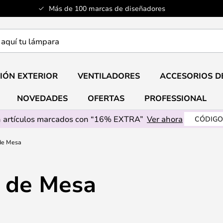
Más de 100 marcas de diseñadores
a
IÓN EXTERIOR
VENTILADORES
ACCESORIOS D
NOVEDADES
OFERTAS
PROFESSIONAL
 artículos marcados con “16% EXTRA”
Ver ahora
CÓDIGO
de Mesa
 de Mesa