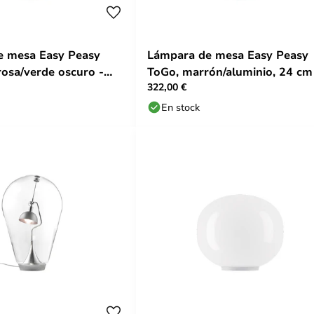
e mesa Easy Peasy
Lámpara de mesa Easy Peasy
rosa/verde oscuro -
ToGo, marrón/aluminio, 24 cm
322,00 €
Lodes
En stock