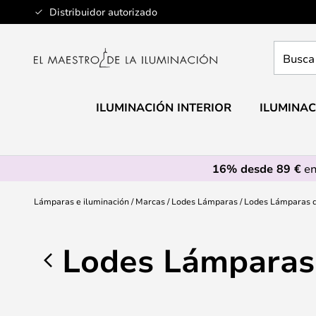
Ir
Distribuidor autorizado
al
contenido
Busca
aquí
tu
lámpar
ILUMINACIÓN INTERIOR
ILUMINAC
16% desde 89 €
en
Lámparas e iluminación
Marcas
Lodes Lámparas
Lodes Lámparas 
Lodes Lámparas