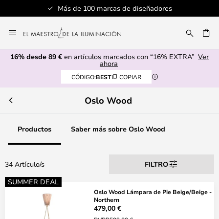
Más de 100 marcas de diseñadores
Ir
al
CAR
contenido
16% desde 89 €
en artículos marcados con “16% EXTRA”
Ver
ahora
CÓDIGO:
BEST
COPIAR
Oslo Wood
Productos
Saber más sobre Oslo Wood
34 Artículo/s
FILTRO
SUMMER DEAL
Oslo Wood Lámpara de Pie Beige/Beige -
Northern
479,00 €