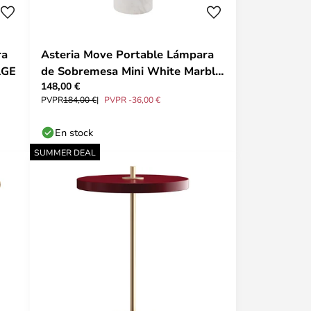
ra
Asteria Move Portable Lámpara
AGE
de Sobremesa Mini White Marble
148,00 €
- UMAGE
PVPR
184,00 €
PVPR -36,00 €
En stock
SUMMER DEAL