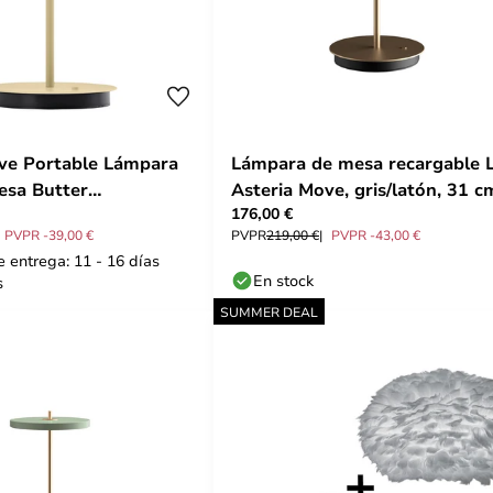
ve Portable Lámpara
Lámpara de mesa recargable 
esa Butter
Asteria Move, gris/latón, 31 c
176,00 €
nochrome - UMAGE
UMAGE
PVPR -39,00 €
PVPR
219,00 €
PVPR -43,00 €
 entrega: 11 - 16 días
En stock
s
SUMMER DEAL