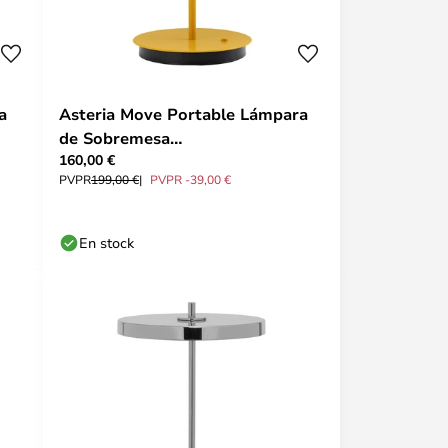
a
Asteria Move Portable Lámpara
de Sobremesa
160,00 €
Sunflower/Monochrome -
PVPR
199,00 €
PVPR -39,00 €
UMAGE
En stock