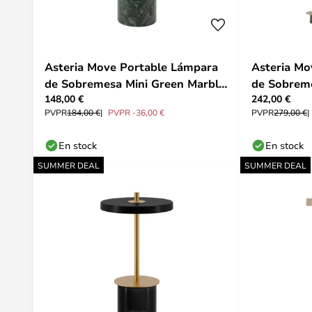
Asteria Move Portable Lámpara
Asteria Mo
de Sobremesa Mini Green Marble
de Sobreme
148,00 €
242,00 €
- UMAGE
UMAGE
PVPR
184,00 €
PVPR -36,00 €
PVPR
279,00 €
En stock
En stock
SUMMER DEAL
SUMMER DEAL