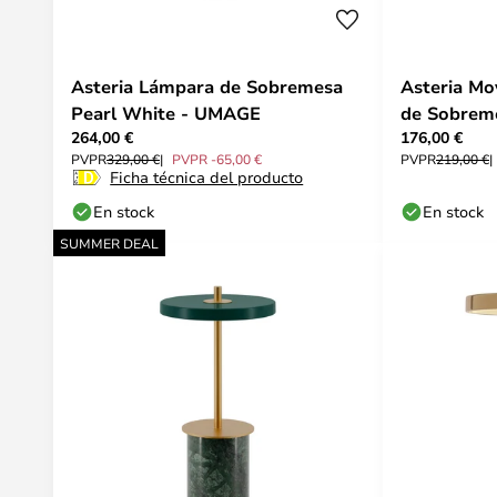
Asteria Lámpara de Sobremesa
Asteria Mo
Pearl White - UMAGE
de Sobreme
264,00 €
176,00 €
UMAGE
PVPR
329,00 €
PVPR -65,00 €
PVPR
219,00 €
Ficha técnica del producto
En stock
En stock
SUMMER DEAL