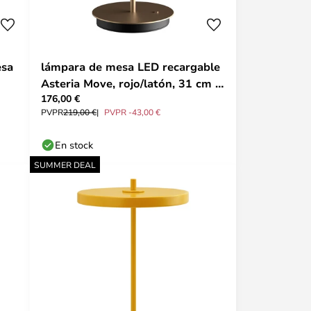
esa
lámpara de mesa LED recargable
Asteria Move, rojo/latón, 31 cm -
176,00 €
UMAGE
PVPR
219,00 €
PVPR -43,00 €
En stock
SUMMER DEAL