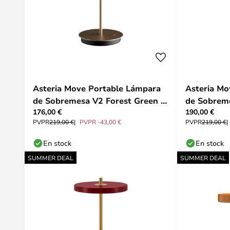
Asteria Move Portable Lámpara
Asteria Mo
de Sobremesa V2 Forest Green -
de Sobreme
176,00 €
190,00 €
UMAGE
- UMAGE
PVPR
219,00 €
PVPR -43,00 €
PVPR
219,00 €
En stock
En stock
SUMMER DEAL
SUMMER DEAL