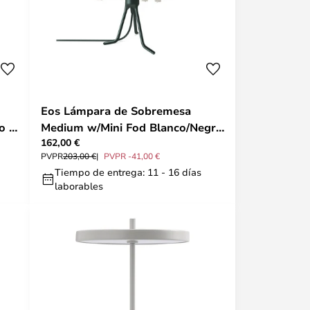
Eos Lámpara de Sobremesa
o -
Medium w/Mini Fod Blanco/Negro
162,00 €
- UMAGE
PVPR
203,00 €
PVPR -41,00 €
Tiempo de entrega: 11 - 16 días
laborables