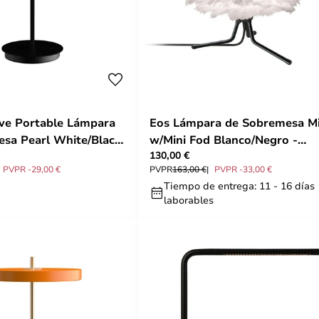
ve Portable Lámpara
Eos Lámpara de Sobremesa Mi
sa Pearl White/Black
w/Mini Fod Blanco/Negro -
130,00 €
UMAGE
PVPR -29,00 €
PVPR
163,00 €
PVPR -33,00 €
Tiempo de entrega: 11 - 16 días
laborables