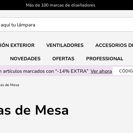
Más de 100 marcas de diseñadores
a
IÓN EXTERIOR
VENTILADORES
ACCESORIOS D
NOVEDADES
OFERTAS
PROFESSIONAL
 artículos marcados con “-14% EXTRA”
Ver ahora
CÓDIG
as de Mesa
s de Mesa