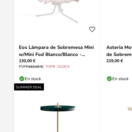
Eos Lámpara de Sobremesa Mini
Asteria Mo
w/Mini Fod Blanco/Blanco -
de Sobreme
130,00 €
219,00 €
UMAGE
UMAGE
PVPR
163,00 €
PVPR -33,00 €
En stock
En stock
SUMMER DEAL