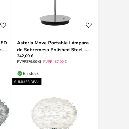
LED
Asteria Move Portable Lámpara
m -
de Sobremesa Polished Steel -
242,00 €
UMAGE
PVPR
279,00 €
PVPR -37,00 €
En stock
SUMMER DEAL