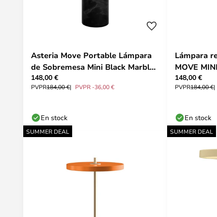
Asteria Move Portable Lámpara
Lámpara re
de Sobremesa Mini Black Marble
MOVE MINI 
148,00 €
148,00 €
- UMAGE
- UMAGE
PVPR
184,00 €
PVPR -36,00 €
PVPR
184,00 €
En stock
En stock
SUMMER DEAL
SUMMER DEAL