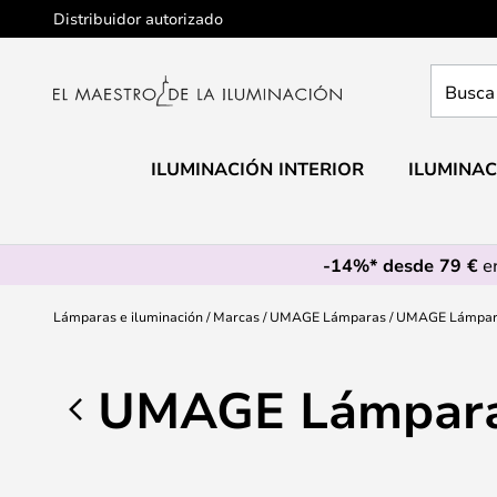
Ir
Distribuidor autorizado
al
contenido
Busca
aquí
tu
lámpar
ILUMINACIÓN INTERIOR
ILUMINAC
-14%* desde 79 €
en
Lámparas e iluminación
Marcas
UMAGE Lámparas
UMAGE Lámpar
UMAGE Lámpara