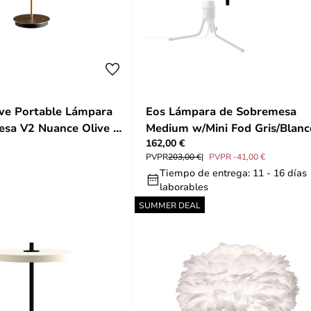
ve Portable Lámpara
Eos Lámpara de Sobremesa
sa V2 Nuance Olive -
Medium w/Mini Fod Gris/Blanc
162,00 €
UMAGE
PVPR
203,00 €
PVPR -41,00 €
Tiempo de entrega: 11 - 16 días
laborables
SUMMER DEAL