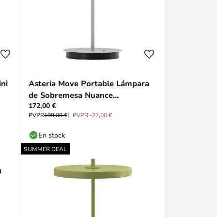
ni
Asteria Move Portable Lámpara
de Sobremesa Nuance
172,00 €
Mist/Monochrome - UMAGE
PVPR
199,00 €
PVPR -27,00 €
En stock
SUMMER DEAL