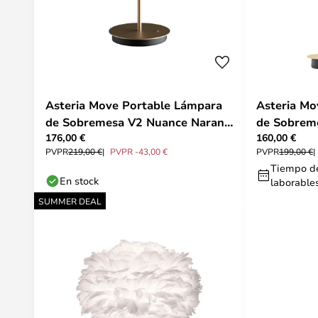
Asteria Move Portable Lámpara
Asteria Mo
de Sobremesa V2 Nuance Naranja
de Sobrem
176,00 €
160,00 €
- UMAGE
Yellow/Mo
PVPR
219,00 €
PVPR -43,00 €
PVPR
199,00 €
Tiempo de
En stock
laborable
SUMMER DEAL