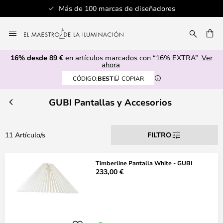
Más de 100 marcas de diseñadores
Ir
al
CAR
contenido
16% desde 89 €
en artículos marcados con “16% EXTRA”
Ver
ahora
CÓDIGO:
BEST
COPIAR
GUBI Pantallas y Accesorios
11 Artículo/s
FILTRO
Timberline Pantalla White - GUBI
233,00 €