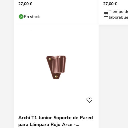
27,00 €
27,00 €
NORDIC LIVING
LIVING
Tiempo de
En stock
laborable
Archi T1 Junior Soporte de Pared
para Lámpara Rojo Arce -