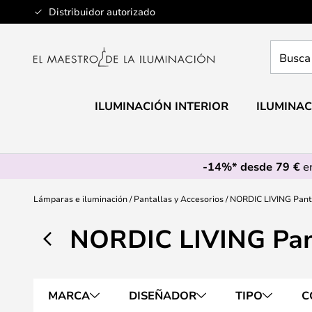
Ir
Distribuidor autorizado
al
contenido
Busca
aquí
tu
lámpar
ILUMINACIÓN INTERIOR
ILUMINAC
-14%* desde 79 €
en
Lámparas e iluminación
Pantallas y Accesorios
NORDIC LIVING Panta
NORDIC LIVING Pant
MARCA
DISEÑADOR
TIPO
C