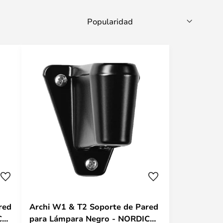
red
Archi W1 & T2 Soporte de Pared
C
para Lámpara Negro - NORDIC