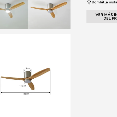
Bombilla
inst
VER MÁS I
DEL P