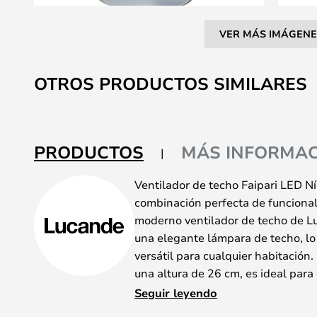
VER MÁS IMÁGENE
Saltar
al
OTROS PRODUCTOS SIMILARES
comienzo
de
la
galería
PRODUCTOS
MÁS INFORMAC
de
imágenes
Ventilador de techo Faipari LED N
combinación perfecta de funcionali
moderno ventilador de techo de 
una elegante lámpara de techo, lo
versátil para cualquier habitación
una altura de 26 cm, es ideal par
el dormitorio o en otras zonas don
Seguir leyendo
eficaz. Fabricado con una armonios