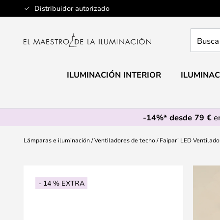
Ir
Distribuidor autorizado
al
contenido
Busca
aquí
tu
lámpar
ILUMINACIÓN INTERIOR
ILUMINAC
-14%* desde 79 €
en
Lámparas e iluminación
Ventiladores de techo
Faipari LED Ventilad
Saltar
al
- 14 % EXTRA
final
de