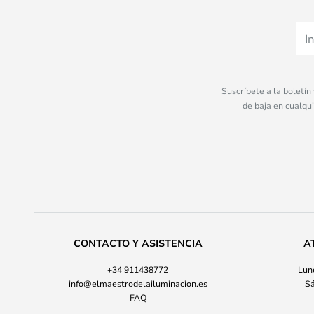
Suscríbete a la boletín
de baja en cualqu
CONTACTO Y ASISTENCIA
A
+34 911438772
Lune
info@elmaestrodelailuminacion.es
Sá
FAQ