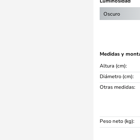
Luminosidad
 elegancia natural a su diseño
 madera combinados con el
Oscuro
 aspecto atemporal que encaja
ásicos. Tanto si desea mejorar
r una elegante solución de
cho es una excelente elección.
Medidas y mont
Altura (cm):
Diámetro (cm):
Otras medidas:
Peso neto (kg):