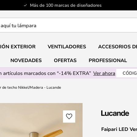
Más de 100 marcas de diseñadores
a
IÓN EXTERIOR
VENTILADORES
ACCESORIOS D
NOVEDADES
OFERTAS
PROFESSIONAL
 artículos marcados con “-14% EXTRA”
Ver ahora
CÓDIG
or de techo Nikkel/Madera - Lucande
Faipari LED Ve