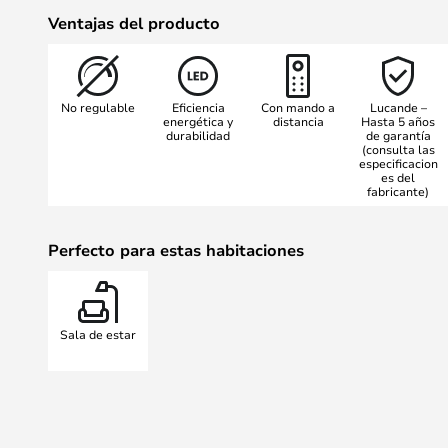
madera, Faipari añade un toque de
Ventajas del producto
interior. Los bellos elementos de
acabado en color níquel crean un
tanto en hogares modernos como cl
No regulable
Eficiencia
Con mando a
Lucande –
la circulación del aire como añadi
energética y
distancia
Hasta 5 años
durabilidad
de garantía
iluminación, este ventilador de te
(consulta las
especificacion
es del
fabricante)
Perfecto para estas habitaciones
Sala de estar