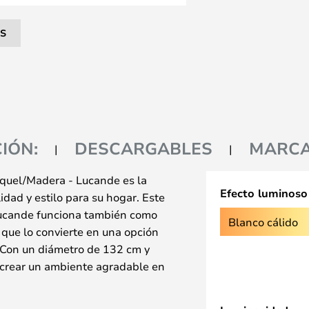
S
IÓN:
DESCARGABLES
MARC
íquel/Madera - Lucande es la
Efecto luminoso
dad y estilo para su hogar. Este
Lucande funciona también como
Blanco cálido
 que lo convierte en una opción
. Con un diámetro de 132 cm y
a crear un ambiente agradable en
de se necesite una ventilación
a mezcla de metal, plástico y