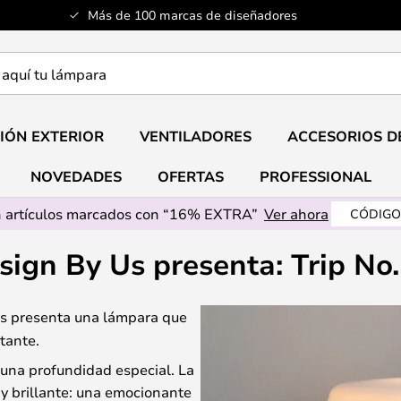
Más de 100 marcas de diseñadores
a
IÓN EXTERIOR
VENTILADORES
ACCESORIOS D
NOVEDADES
OFERTAS
PROFESSIONAL
 artículos marcados con “16% EXTRA”
Ver ahora
CÓDIGO
sign By Us presenta: Trip No.
Us presenta una lámpara que
tante.
e una profundidad especial. La
a y brillante: una emocionante