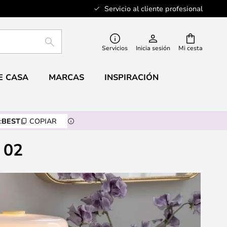
Servicio al cliente profesional
BUSCAR
Servicios
Inicia sesión
Mi cesta
E CASA
MARCAS
INSPIRACIÓN
:
BEST
COPIAR
 02