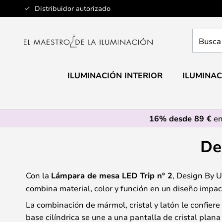
Ir
Distribuidor autorizado
al
contenido
Busca
aquí
tu
lámpar
ILUMINACIÓN INTERIOR
ILUMINAC
16% desde 89 €
en
De
Con la
Lámpara de mesa LED Trip nº 2
, Design By 
combina material, color y función en un diseño impac
La combinación de mármol, cristal y latón le confier
base cilíndrica se une a una pantalla de cristal plan