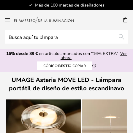
Más de 100 marcas de diseñadores
Ir
al
CAR
contenido
Busca
BUSC
aquí
tu
16% desde 89 €
en artículos marcados con “16% EXTRA”
Ver
lámpara
ahora
CÓDIGO:
BEST
COPIAR
UMAGE Asteria MOVE LED - Lámpara
portátil de diseño de estilo escandinavo